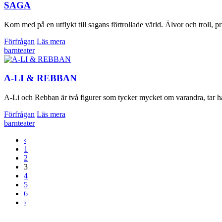
SAGA
Kom med på en utflykt till sagans förtrollade värld. Älvor och troll, 
Förfrågan
Läs mera
barnteater
A-LI & REBBAN
A-Li och Rebban är två figurer som tycker mycket om varandra, tar han
Förfrågan
Läs mera
barnteater
‹
1
2
3
4
5
6
›