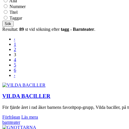
Alla
Nummer
Titel
Taggar
Sök
Resultat:
89
st vid sökning efter
tagg - Barnteater
.
‹
1
2
3
4
5
6
›
VILDA BACILLER
För fjärde året i rad åker barnens favoritpop-grupp, Vilda baciller, 
Förfrågan
Läs mera
barnteater