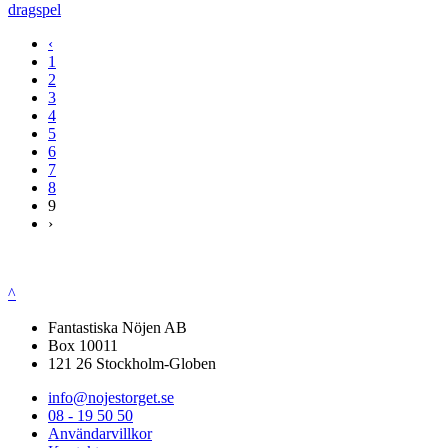
dragspel
‹
1
2
3
4
5
6
7
8
9
›
^
Fantastiska Nöjen AB
Box 10011
121 26 Stockholm-Globen
info@nojestorget.se
08 - 19 50 50
Användarvillkor