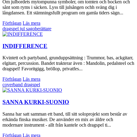
Om julbordets mytompunna symboler, om tomten och bocken och
sånt som ryms i säcken. Lyss till julsången ochh sväng dig i
långdansen. Ett stämningsfullt program om gamla tiders sägn...
Förfrågan
Läs mera
dragspel
jul
sagoberättare
INDIFFERENCE
Kvintett och partyband, grunduppsättning : Trummor, bas, ackgitarr,
elgitarr, percussion. Bandet trakterar även : Mandolin, pedalsteel och
dragspel! Favoritgigg, bröllop, privatfes...
Förfrågan
Läs mera
coverband
dragspel
SANNA KURKI-SUONIO
Sanna har satt samman ett band, till sitt soloprojekt som består av
erkända finska musiker. De använder en mix av äldre och
modernare instrument - allt från kantele och dragspel ti...
Förfrågan
Läs mera