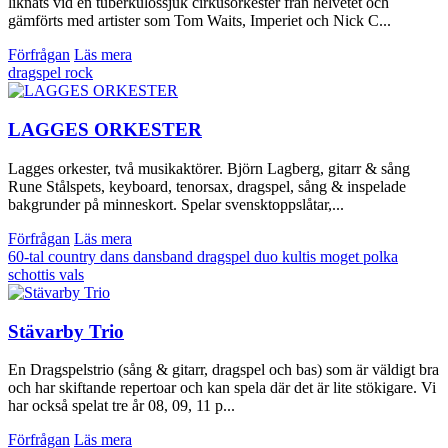
liknats vid en tuberkulossjuk cirkusorkester från helvetet och
gämförts med artister som Tom Waits, Imperiet och Nick C...
Förfrågan
Läs mera
dragspel
rock
LAGGES ORKESTER
Lagges orkester, två musikaktörer. Björn Lagberg, gitarr & sång
Rune Stålspets, keyboard, tenorsax, dragspel, sång & inspelade
bakgrunder på minneskort. Spelar svensktoppslåtar,...
Förfrågan
Läs mera
60-tal
country
dans
dansband
dragspel
duo
kultis
moget
polka
schottis
vals
Stävarby Trio
En Dragspelstrio (sång & gitarr, dragspel och bas) som är väldigt bra
och har skiftande repertoar och kan spela där det är lite stökigare. Vi
har också spelat tre år 08, 09, 11 p...
Förfrågan
Läs mera