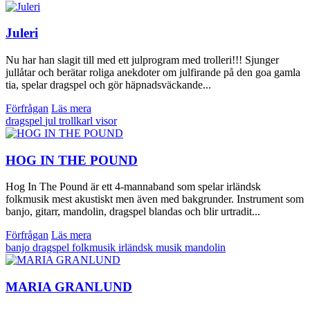
Juleri
Nu har han slagit till med ett julprogram med trolleri!!! Sjunger
jullåtar och berätar roliga anekdoter om julfirande på den goa gamla
tia, spelar dragspel och gör häpnadsväckande...
Förfrågan
Läs mera
dragspel
jul
trollkarl
visor
HOG IN THE POUND
Hog In The Pound är ett 4-mannaband som spelar irländsk
folkmusik mest akustiskt men även med bakgrunder. Instrument som
banjo, gitarr, mandolin, dragspel blandas och blir urtradit...
Förfrågan
Läs mera
banjo
dragspel
folkmusik
irländsk musik
mandolin
MARIA GRANLUND