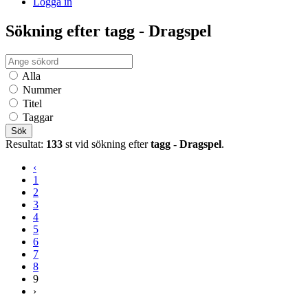
Logga in
Sökning efter tagg - Dragspel
Alla
Nummer
Titel
Taggar
Sök
Resultat:
133
st vid sökning efter
tagg - Dragspel
.
‹
1
2
3
4
5
6
7
8
9
›