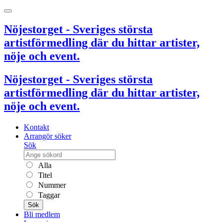
Nöjestorget - Sveriges största
artistförmedling där du hittar artister,
nöje och event.
Nöjestorget - Sveriges största
artistförmedling där du hittar artister,
nöje och event.
Kontakt
Arrangör söker
Sök
Alla
Titel
Nummer
Taggar
Sök
Bli medlem