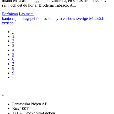
ibland en saxofon, lägg till en tvättbräda, en ståbas och massor av
sång och det du hör är Bröderna Tabasco. A...
Förfrågan
Läs mera
banjo
cajun
dragspel
fiol
rockabilly
scenshow
sverige
tvättbräda
zydeco
‹
1
2
3
4
5
6
7
8
9
›
^
Fantastiska Nöjen AB
Box 10011
121 26 Stockholm-Globen