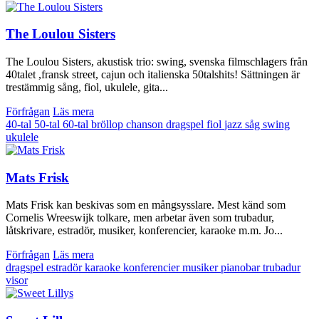
The Loulou Sisters
The Loulou Sisters, akustisk trio: swing, svenska filmschlagers från
40talet ,fransk street, cajun och italienska 50talshits! Sättningen är
trestämmig sång, fiol, ukulele, gita...
Förfrågan
Läs mera
40-tal
50-tal
60-tal
bröllop
chanson
dragspel
fiol
jazz
såg
swing
ukulele
Mats Frisk
Mats Frisk kan beskivas som en mångsysslare. Mest känd som
Cornelis Wreeswijk tolkare, men arbetar även som trubadur,
låtskrivare, estradör, musiker, konferencier, karaoke m.m. Jo...
Förfrågan
Läs mera
dragspel
estradör
karaoke
konferencier
musiker
pianobar
trubadur
visor