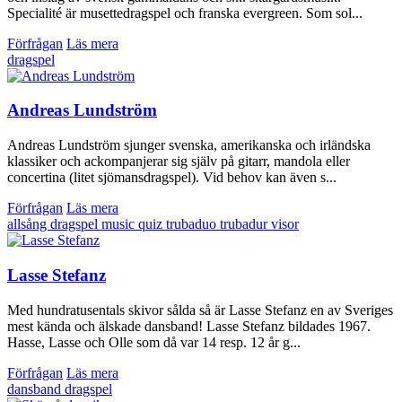
Specialité är musettedragspel och franska evergreen. Som sol...
Förfrågan
Läs mera
dragspel
Andreas Lundström
Andreas Lundström sjunger svenska, amerikanska och irländska
klassiker och ackompanjerar sig själv på gitarr, mandola eller
concertina (litet sjömansdragspel). Vid behov kan även s...
Förfrågan
Läs mera
allsång
dragspel
music quiz
trubaduo
trubadur
visor
Lasse Stefanz
Med hundratusentals skivor sålda så är Lasse Stefanz en av Sveriges
mest kända och älskade dansband! Lasse Stefanz bildades 1967.
Hasse, Lasse och Olle som då var 14 resp. 12 år g...
Förfrågan
Läs mera
dansband
dragspel