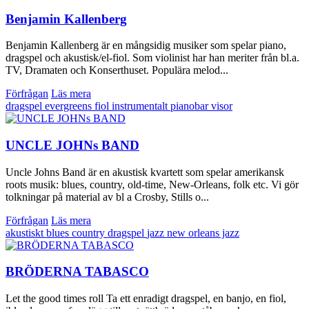
Benjamin Kallenberg
Benjamin Kallenberg är en mångsidig musiker som spelar piano,
dragspel och akustisk/el-fiol. Som violinist har han meriter från bl.a.
TV, Dramaten och Konserthuset. Populära melod...
Förfrågan
Läs mera
dragspel
evergreens
fiol
instrumentalt
pianobar
visor
UNCLE JOHNs BAND
Uncle Johns Band är en akustisk kvartett som spelar amerikansk
roots musik: blues, country, old-time, New-Orleans, folk etc. Vi gör
tolkningar på material av bl a Crosby, Stills o...
Förfrågan
Läs mera
akustiskt
blues
country
dragspel
jazz
new orleans jazz
BRÖDERNA TABASCO
Let the good times roll Ta ett enradigt dragspel, en banjo, en fiol,