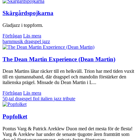
Skärgårdspojkarna
Gladjazz i toppform.
Förfrågan
Läs mera
barnmusik
dragspel
jazz
The Dean Martin Experience (Dean Martin)
Dean Martins låtar räcker till en helkväll. Trion har med tiden vuxit
till en sjumannaband, där dragspel och mandolin förstärker den
italienska prägel. Missade du Dean Martin i L...
Förfrågan
Läs mera
50-tal
dragspel
fiol
italien
jazz
tribute
Popfolket
Pontus Varg & Patrick Areklew Duon med det mesta för de flesta!
Varg & Areklew har under de senaste tjugotre åren framträtt som
duo på företagsevenemang, privata fester, företagsev...