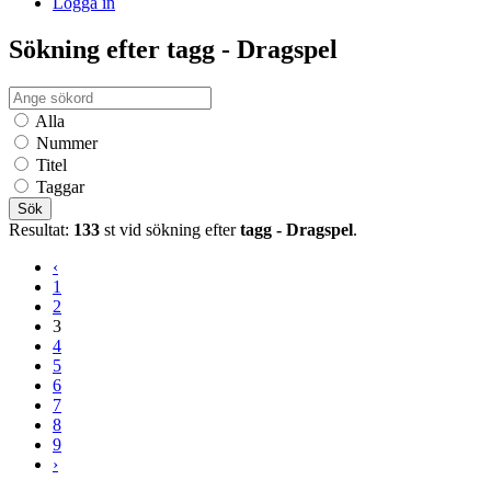
Logga in
Sökning efter tagg - Dragspel
Alla
Nummer
Titel
Taggar
Sök
Resultat:
133
st vid sökning efter
tagg - Dragspel
.
‹
1
2
3
4
5
6
7
8
9
›