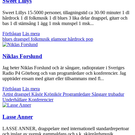
Sweet Lillys
Sweet Lillys 15-5000 personer, tillagningstid ca 30-90 minuter 1 dl
hårdrock 1 dl folkmusik 1 dl blues 3 lika delar dragspel, gitarr och
bas 1 dl stämsång 1 ägg 1 msk munspel 1 msk...
Förfrågan
Läs mera
blues
dragspel
folkmusik
glamour
hårdrock
pop
Niklas Forslund
Jag heter Niklas Forslund och är sångare, radiopratare i Sveriges
Radio P4 Göteborg och van programledare och konferencier. Jag
uppträder ensam med gitarr eller tillsammans med fl...
Förfrågan
Läs mera
Artist
dragspel
Kåsör
Krönikör
Programledare
Sångare
trubadur
Underhållare Konferencier
Lasse Anner
LASSE ANNER, dragspelare med internationell standardrepertoar
och inslag av svensk gammaldans och s.k. skärgårdsmusik.