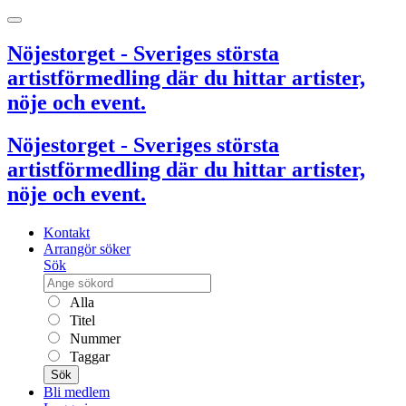
Nöjestorget - Sveriges största
artistförmedling där du hittar artister,
nöje och event.
Nöjestorget - Sveriges största
artistförmedling där du hittar artister,
nöje och event.
Kontakt
Arrangör söker
Sök
Alla
Titel
Nummer
Taggar
Sök
Bli medlem