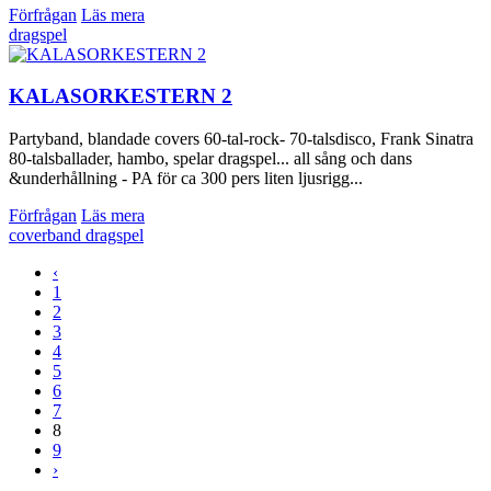
Förfrågan
Läs mera
dragspel
KALASORKESTERN 2
Partyband, blandade covers 60-tal-rock- 70-talsdisco, Frank Sinatra
80-talsballader, hambo, spelar dragspel... all sång och dans
&underhållning - PA för ca 300 pers liten ljusrigg...
Förfrågan
Läs mera
coverband
dragspel
‹
1
2
3
4
5
6
7
8
9
›