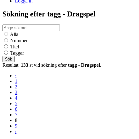
Logga in
Sökning efter tagg - Dragspel
Alla
Nummer
Titel
Taggar
Sök
Resultat:
133
st vid sökning efter
tagg - Dragspel
.
‹
1
2
3
4
5
6
7
8
9
›