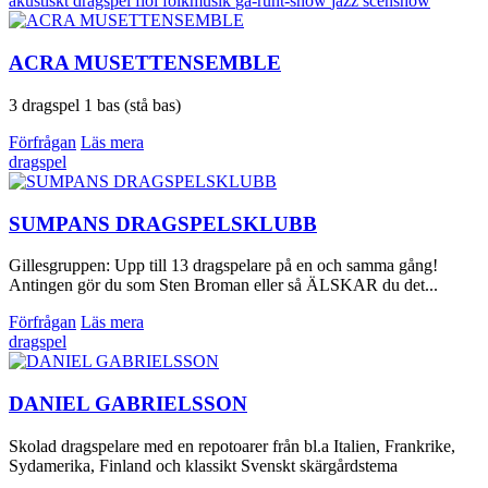
akustiskt
dragspel
fiol
folkmusik
gå-runt-show
jazz
scenshow
ACRA MUSETTENSEMBLE
3 dragspel 1 bas (stå bas)
Förfrågan
Läs mera
dragspel
SUMPANS DRAGSPELSKLUBB
Gillesgruppen: Upp till 13 dragspelare på en och samma gång!
Antingen gör du som Sten Broman eller så ÄLSKAR du det...
Förfrågan
Läs mera
dragspel
DANIEL GABRIELSSON
Skolad dragspelare med en repotoarer från bl.a Italien, Frankrike,
Sydamerika, Finland och klassikt Svenskt skärgårdstema