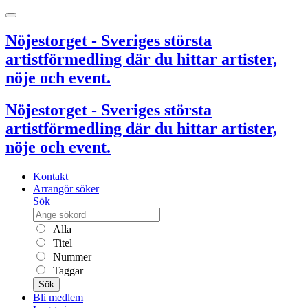
Nöjestorget - Sveriges största
artistförmedling där du hittar artister,
nöje och event.
Nöjestorget - Sveriges största
artistförmedling där du hittar artister,
nöje och event.
Kontakt
Arrangör söker
Sök
Alla
Titel
Nummer
Taggar
Sök
Bli medlem