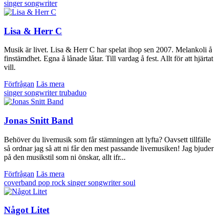
singer songwriter
Lisa & Herr C
Musik är livet. Lisa & Herr C har spelat ihop sen 2007. Melankoli å
finstämdhet. Egna å lånade låtar. Till vardag å fest. Allt för att hjärtat
vill.
Förfrågan
Läs mera
singer songwriter
trubaduo
Jonas Snitt Band
Behöver du livemusik som får stämningen att lyfta? Oavsett tillfälle
så ordnar jag så att ni får den mest passande livemusiken! Jag bjuder
på den musikstil som ni önskar, allt ifr...
Förfrågan
Läs mera
coverband
pop
rock
singer songwriter
soul
Något Litet