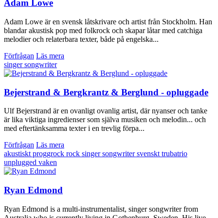
Adam Lowe
Adam Lowe är en svensk låtskrivare och artist från Stockholm. Han
blandar akustisk pop med folkrock och skapar låtar med catchiga
melodier och relaterbara texter, både på engelska...
Förfrågan
Läs mera
singer songwriter
Bejerstrand & Bergkrantz & Berglund - opluggade
Ulf Bejerstrand är en ovanligt ovanlig artist, där nyanser och tanke
är lika viktiga ingredienser som själva musiken och melodin... och
med eftertänksamma texter i en trevlig förpa...
Förfrågan
Läs mera
akustiskt
proggrock
rock
singer songwriter
svenskt
trubatrio
unplugged
vaken
Ryan Edmond
Ryan Edmond is a multi-instrumentalist, singer songwriter from
Australia who is currently living in Gothenburg, Sweden. His live