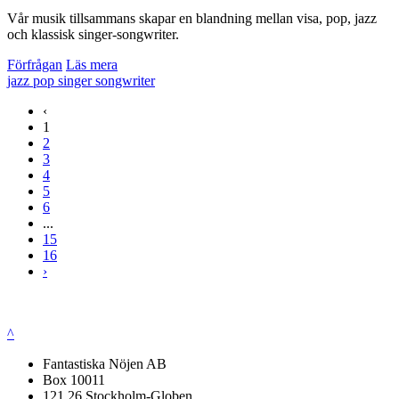
Vår musik tillsammans skapar en blandning mellan visa, pop, jazz
och klassisk singer-songwriter.
Förfrågan
Läs mera
jazz
pop
singer songwriter
‹
1
2
3
4
5
6
...
15
16
›
^
Fantastiska Nöjen AB
Box 10011
121 26 Stockholm-Globen