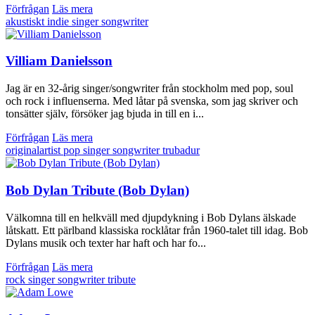
Förfrågan
Läs mera
akustiskt
indie
singer songwriter
Villiam Danielsson
Jag är en 32-årig singer/songwriter från stockholm med pop, soul
och rock i influenserna. Med låtar på svenska, som jag skriver och
tonsätter själv, försöker jag bjuda in till en i...
Förfrågan
Läs mera
originalartist
pop
singer songwriter
trubadur
Bob Dylan Tribute (Bob Dylan)
Välkomna till en helkväll med djupdykning i Bob Dylans älskade
låtskatt. Ett pärlband klassiska rocklåtar från 1960-talet till idag. Bob
Dylans musik och texter har haft och har fo...
Förfrågan
Läs mera
rock
singer songwriter
tribute