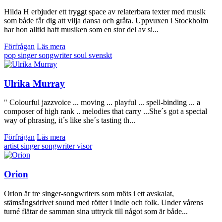
Hilda H erbjuder ett tryggt space av relaterbara texter med musik
som både får dig att vilja dansa och gråta. Uppvuxen i Stockholm
har hon alltid haft musiken som en stor del av si...
Förfrågan
Läs mera
pop
singer songwriter
soul
svenskt
Ulrika Murray
" Colourful jazzvoice ... moving ... playful ... spell-binding ... a
composer of high rank .. melodies that carry ...She´s got a special
way of phrasing, it´s like she´s tasting th...
Förfrågan
Läs mera
artist
singer songwriter
visor
Orion
Orion är tre singer-songwriters som möts i ett avskalat,
stämsångsdrivet sound med rötter i indie och folk. Under vårens
turné flätar de samman sina uttryck till något som är både...