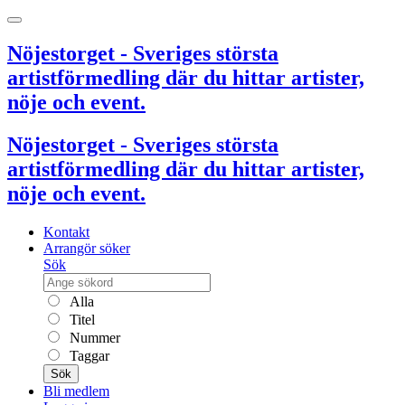
Nöjestorget - Sveriges största
artistförmedling där du hittar artister,
nöje och event.
Nöjestorget - Sveriges största
artistförmedling där du hittar artister,
nöje och event.
Kontakt
Arrangör söker
Sök
Alla
Titel
Nummer
Taggar
Sök
Bli medlem