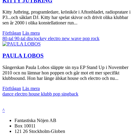
KITTY JUTBRING
Kitty Jutbring, programledare, krönikör i Aftonbladet, radiopratare i
P3...och såklart DJ. Kitty har spelat skivor och drivit olika klubbar
sen år 2000 i olika konstellationer run...
Förfrågan
Läs mera
80-tal
90-tal
discjockey
electro
new wave
pop
rock
PAULA LOBOS
Sångerskan Paula Lobos släppte sin nya EP Stand Up i November
2010 ocn nu lämnar hon poppen och går mot ett mer specifikt
klubbsound. Hon har länge älskat house och electro och nu...
Förfrågan
Läs mera
dance
electro
house
klubb
pop
singback
^
Fantastiska Nöjen AB
Box 10011
121 26 Stockholm-Globen