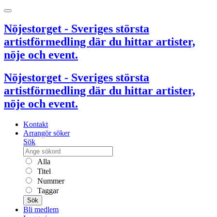
Nöjestorget - Sveriges största
artistförmedling där du hittar artister,
nöje och event.
Nöjestorget - Sveriges största
artistförmedling där du hittar artister,
nöje och event.
Kontakt
Arrangör söker
Sök
Alla
Titel
Nummer
Taggar
Sök
Bli medlem