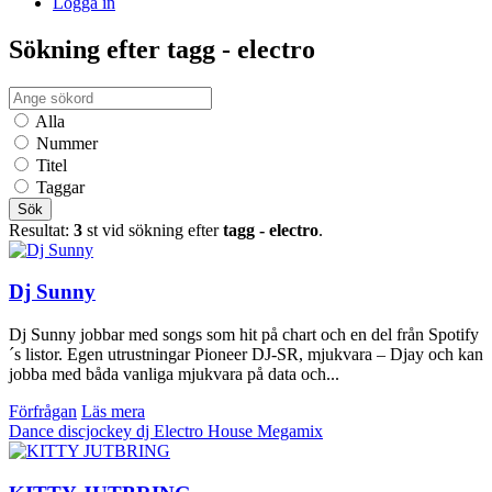
Logga in
Sökning efter tagg - electro
Alla
Nummer
Titel
Taggar
Sök
Resultat:
3
st vid sökning efter
tagg - electro
.
Dj Sunny
Dj Sunny jobbar med songs som hit på chart och en del från Spotify
´s listor. Egen utrustningar Pioneer DJ-SR, mjukvara – Djay och kan
jobba med båda vanliga mjukvara på data och...
Förfrågan
Läs mera
Dance
discjockey
dj
Electro
House
Megamix