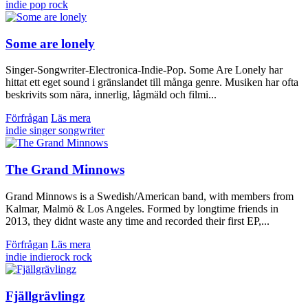
indie
pop
rock
Some are lonely
Singer-Songwriter-Electronica-Indie-Pop. Some Are Lonely har
hittat ett eget sound i gränslandet till många genre. Musiken har ofta
beskrivits som nära, innerlig, lågmäld och filmi...
Förfrågan
Läs mera
indie
singer songwriter
The Grand Minnows
Grand Minnows is a Swedish/American band, with members from
Kalmar, Malmö & Los Angeles. Formed by longtime friends in
2013, they didnt waste any time and recorded their first EP,...
Förfrågan
Läs mera
indie
indierock
rock
Fjällgrävlingz