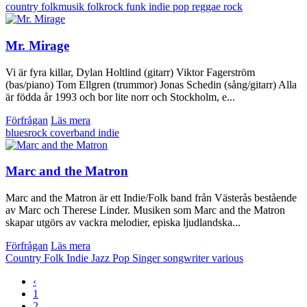
country
folkmusik
folkrock
funk
indie
pop
reggae
rock
Mr. Mirage
Vi är fyra killar, Dylan Holtlind (gitarr) Viktor Fagerström
(bas/piano) Tom Ellgren (trummor) Jonas Schedin (sång/gitarr) Alla
är födda år 1993 och bor lite norr och Stockholm, e...
Förfrågan
Läs mera
bluesrock
coverband
indie
Marc and the Matron
Marc and the Matron är ett Indie/Folk band från Västerås bestående
av Marc och Therese Linder. Musiken som Marc and the Matron
skapar utgörs av vackra melodier, episka ljudlandska...
Förfrågan
Läs mera
Country
Folk
Indie
Jazz
Pop
Singer songwriter
various
‹
1
2