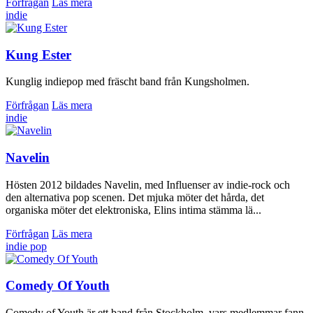
Förfrågan
Läs mera
indie
Kung Ester
Kunglig indiepop med fräscht band från Kungsholmen.
Förfrågan
Läs mera
indie
Navelin
Hösten 2012 bildades Navelin, med Influenser av indie-rock och
den alternativa pop scenen. Det mjuka möter det hårda, det
organiska möter det elektroniska, Elins intima stämma lä...
Förfrågan
Läs mera
indie
pop
Comedy Of Youth
Comedy of Youth är ett band från Stockholm, vars medlemmar fann