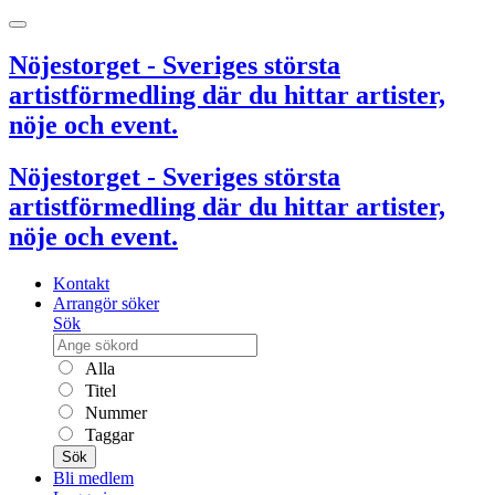
Nöjestorget - Sveriges största
artistförmedling där du hittar artister,
nöje och event.
Nöjestorget - Sveriges största
artistförmedling där du hittar artister,
nöje och event.
Kontakt
Arrangör söker
Sök
Alla
Titel
Nummer
Taggar
Sök
Bli medlem