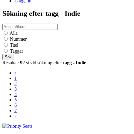
Logga in
Sökning efter tagg - Indie
Alla
Nummer
Titel
Taggar
Sök
Resultat:
92
st vid sökning efter
tagg - Indie
.
‹
1
2
3
4
5
6
7
›