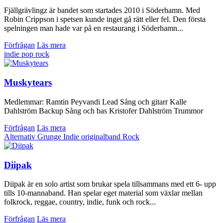
Fjällgrävlingz är bandet som startades 2010 i Söderhamn. Med
Robin Crippson i spetsen kunde inget gå rätt eller fel. Den första
spelningen man hade var på en restaurang i Söderhamn...
Förfrågan
Läs mera
indie
pop
rock
Muskytears
Medlemmar: Ramtin Peyvandi Lead Sång och gitarr Kalle
Dahlström Backup Sång och bas Kristofer Dahlström Trummor
Förfrågan
Läs mera
Alternativ
Grunge
Indie
originalband
Rock
Diipak
Diipak är en solo artist som brukar spela tillsammans med ett 6- upp
tills 10-mannaband. Han spelar eget material som växlar mellan
folkrock, reggae, country, indie, funk och rock...
Förfrågan
Läs mera