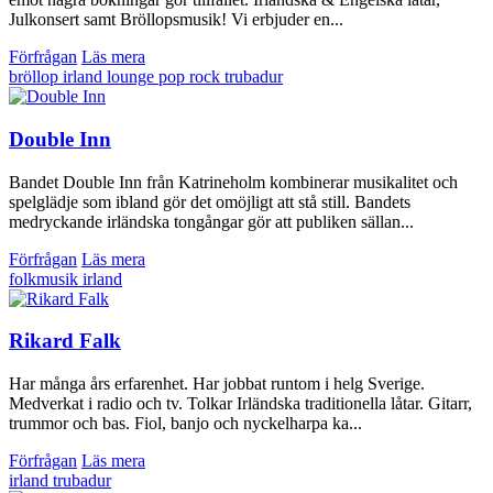
Julkonsert samt Bröllopsmusik! Vi erbjuder en...
Förfrågan
Läs mera
bröllop
irland
lounge
pop
rock
trubadur
Double Inn
Bandet Double Inn från Katrineholm kombinerar musikalitet och
spelglädje som ibland gör det omöjligt att stå still. Bandets
medryckande irländska tongångar gör att publiken sällan...
Förfrågan
Läs mera
folkmusik
irland
Rikard Falk
Har många års erfarenhet. Har jobbat runtom i helg Sverige.
Medverkat i radio och tv. Tolkar Irländska traditionella låtar. Gitarr,
trummor och bas. Fiol, banjo och nyckelharpa ka...
Förfrågan
Läs mera
irland
trubadur