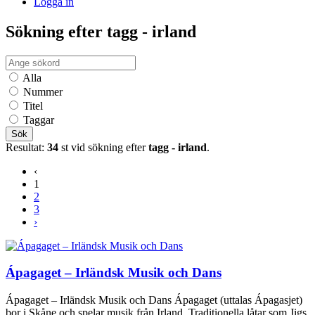
Logga in
Sökning efter tagg - irland
Alla
Nummer
Titel
Taggar
Sök
Resultat:
34
st vid sökning efter
tagg - irland
.
‹
1
2
3
›
Ápagaget – Irländsk Musik och Dans
Ápagaget – Irländsk Musik och Dans Ápagaget (uttalas Ápagasjet)
bor i Skåne och spelar musik från Irland. Traditionella låtar som Jigs,