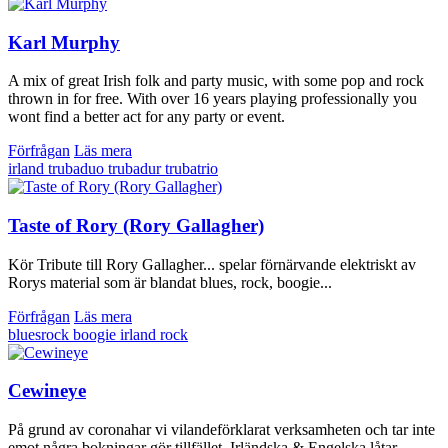
Karl Murphy
A mix of great Irish folk and party music, with some pop and rock
thrown in for free. With over 16 years playing professionally you
wont find a better act for any party or event.
Förfrågan
Läs mera
irland
trubaduo
trubadur
trubatrio
Taste of Rory (Rory Gallagher)
Kör Tribute till Rory Gallagher... spelar förnärvande elektriskt av
Rorys material som är blandat blues, rock, boogie...
Förfrågan
Läs mera
bluesrock
boogie
irland
rock
Cewineye
På grund av coronahar vi vilandeförklarat verksamheten och tar inte
emot några bokningar gör tillfället. Irländska & Engelska låtar,