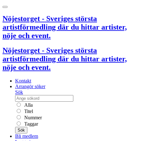
Nöjestorget - Sveriges största
artistförmedling där du hittar artister,
nöje och event.
Nöjestorget - Sveriges största
artistförmedling där du hittar artister,
nöje och event.
Kontakt
Arrangör söker
Sök
Alla
Titel
Nummer
Taggar
Sök
Bli medlem