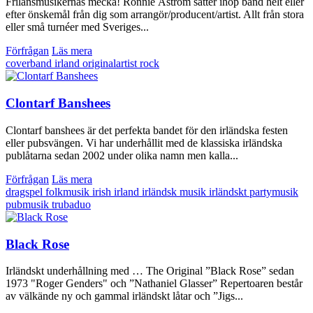
Frilansmusikernas mecka! Ronnie Åström sätter ihop band helt eller
efter önskemål från dig som arrangör/producent/artist. Allt från stora
eller små turnéer med Sveriges...
Förfrågan
Läs mera
coverband
irland
originalartist
rock
Clontarf Banshees
Clontarf banshees är det perfekta bandet för den irländska festen
eller pubsvängen. Vi har underhållit med de klassiska irländska
publåtarna sedan 2002 under olika namn men kalla...
Förfrågan
Läs mera
dragspel
folkmusik
irish
irland
irländsk musik
irländskt
partymusik
pubmusik
trubaduo
Black Rose
Irländskt underhållning med … The Original ”Black Rose” sedan
1973 "Roger Genders" och ”Nathaniel Glasser” Repertoaren består
av välkände ny och gammal irländskt låtar och ”Jigs...