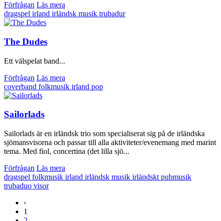
Förfrågan
Läs mera
dragspel
irland
irländsk musik
trubadur
The Dudes
Ett välspelat band...
Förfrågan
Läs mera
coverband
folkmusik
irland
pop
Sailorlads
Sailorlads är en irländsk trio som specialiserat sig på de irländska
sjömansvisorna och passar till alla aktiviteter/evenemang med marint
tema. Med fiol, concertina (det lilla sjö...
Förfrågan
Läs mera
dragspel
folkmusik
irland
irländsk musik
irländskt
pubmusik
trubaduo
visor
‹
1
2