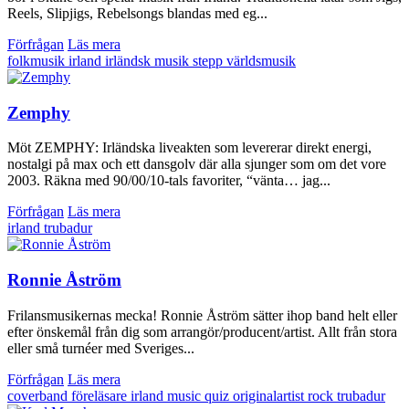
Reels, Slipjigs, Rebelsongs blandas med eg...
Förfrågan
Läs mera
folkmusik
irland
irländsk musik
stepp
världsmusik
Zemphy
Möt ZEMPHY: Irländska liveakten som levererar direkt energi,
nostalgi på max och ett dansgolv där alla sjunger som om det vore
2003. Räkna med 90/00/10-tals favoriter, “vänta… jag...
Förfrågan
Läs mera
irland
trubadur
Ronnie Åström
Frilansmusikernas mecka! Ronnie Åström sätter ihop band helt eller
efter önskemål från dig som arrangör/producent/artist. Allt från stora
eller små turnéer med Sveriges...
Förfrågan
Läs mera
coverband
föreläsare
irland
music quiz
originalartist
rock
trubadur