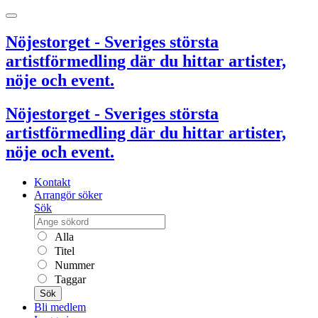
Nöjestorget - Sveriges största
artistförmedling där du hittar artister,
nöje och event.
Nöjestorget - Sveriges största
artistförmedling där du hittar artister,
nöje och event.
Kontakt
Arrangör söker
Sök
Alla
Titel
Nummer
Taggar
Sök
Bli medlem