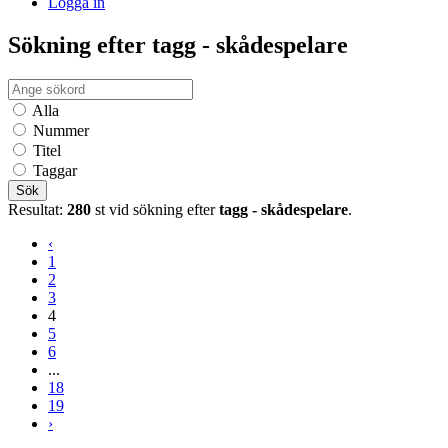
Logga in
Sökning efter tagg - skådespelare
Alla
Nummer
Titel
Taggar
Sök
Resultat:
280
st vid sökning efter
tagg - skådespelare
.
‹
1
2
3
4
5
6
...
18
19
›