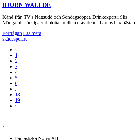
BJÖRN WALLDE
Känd från TV:s Nattsudd och Söndagsöppet. Drinkexpert i Sliz.
Många blir törstiga vid blotta anblicken av denna barens häxmästare.
Förfrågan
Läs mera
skådespelare
‹
1
2
3
4
5
6
...
18
19
›
^
Fantastiska Nöjen AB