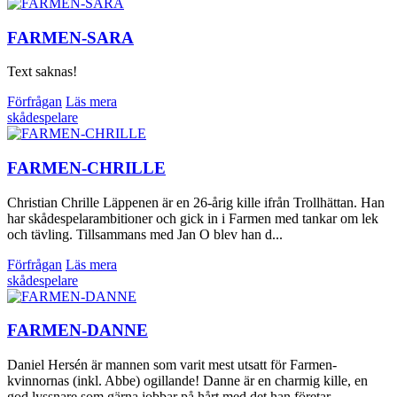
FARMEN-SARA
Text saknas!
Förfrågan
Läs mera
skådespelare
FARMEN-CHRILLE
Christian Chrille Läppenen är en 26-årig kille ifrån Trollhättan. Han
har skådespelarambitioner och gick in i Farmen med tankar om lek
och tävling. Tillsammans med Jan O blev han d...
Förfrågan
Läs mera
skådespelare
FARMEN-DANNE
Daniel Hersén är mannen som varit mest utsatt för Farmen-
kvinnornas (inkl. Abbe) ogillande! Danne är en charmig kille, en
god lyssnare som gärna jobbar på hårt med det han företar...