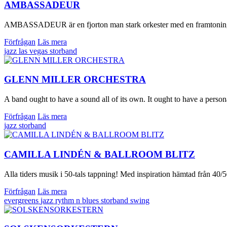
AMBASSADEUR
AMBASSADEUR är en fjorton man stark orkester med en framtoning av e
Förfrågan
Läs mera
jazz
las vegas
storband
GLENN MILLER ORCHESTRA
A band ought to have a sound all of its own. It ought to have a person
Förfrågan
Läs mera
jazz
storband
CAMILLA LINDÉN & BALLROOM BLITZ
Alla tiders musik i 50-tals tappning! Med inspiration hämtad från 40/5
Förfrågan
Läs mera
evergreens
jazz
rythm n blues
storband
swing