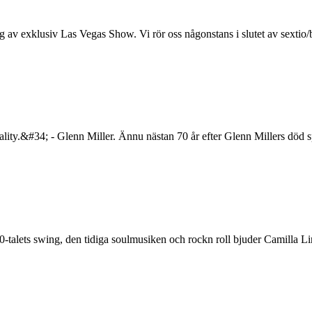
xklusiv Las Vegas Show. Vi rör oss någonstans i slutet av sextio/börj
ality.&#34; - Glenn Miller. Ännu nästan 70 år efter Glenn Millers död s
0-talets swing, den tidiga soulmusiken och rockn roll bjuder Camilla Li