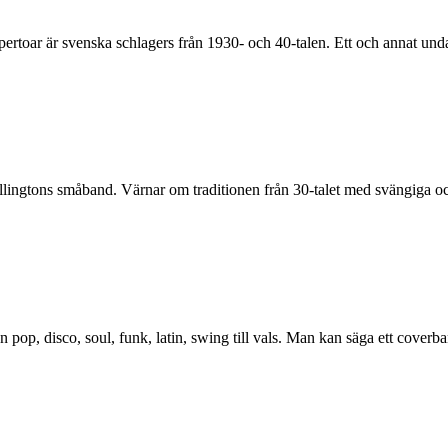
pertoar är svenska schlagers från 1930- och 40-talen. Ett och annat unda
Ellingtons småband. Värnar om traditionen från 30-talet med svängiga o
pop, disco, soul, funk, latin, swing till vals. Man kan säga ett coverba