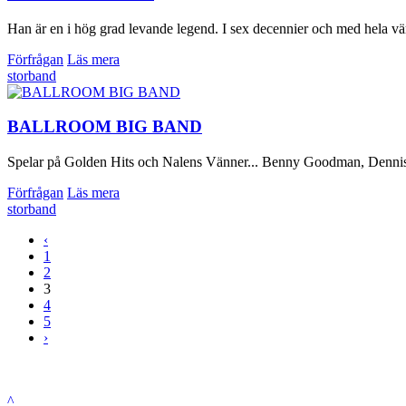
Han är en i hög grad levande legend. I sex decennier och med hela värl
Förfrågan
Läs mera
storband
BALLROOM BIG BAND
Spelar på Golden Hits och Nalens Vänner... Benny Goodman, Dennis
Förfrågan
Läs mera
storband
‹
1
2
3
4
5
›
^