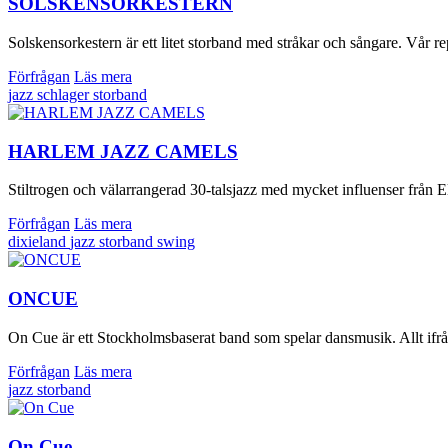
SOLSKENSORKESTERN
Solskensorkestern är ett litet storband med stråkar och sångare. Vår re
Förfrågan
Läs mera
jazz
schlager
storband
HARLEM JAZZ CAMELS
Stiltrogen och välarrangerad 30-talsjazz med mycket influenser från 
Förfrågan
Läs mera
dixieland
jazz
storband
swing
ONCUE
On Cue är ett Stockholmsbaserat band som spelar dansmusik. Allt ifrån 
Förfrågan
Läs mera
jazz
storband
On Cue