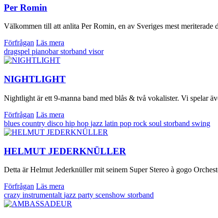
Per Romin
Välkommen till att anlita Per Romin, en av Sveriges mest meriterade dr
Förfrågan
Läs mera
dragspel
pianobar
storband
visor
NIGHTLIGHT
Nightlight är ett 9-manna band med blås & två vokalister. Vi spelar äve
Förfrågan
Läs mera
blues
country
disco
hip hop
jazz
latin
pop
rock
soul
storband
swing
HELMUT JEDERKNÜLLER
Detta är Helmut Jederknüller mit seinem Super Stereo à gogo Orcheste
Förfrågan
Läs mera
crazy
instrumentalt
jazz
party
scenshow
storband