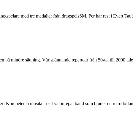
agspelare med tre medaljer från dragspelsSM. Per har rest i Evert Taube
n på mindre sättning. Vår spännande repertoar från 50-tal till 2000 talet,
r! Kompetenta musiker i ett väl inrepat band som bjuder en retrodoftan