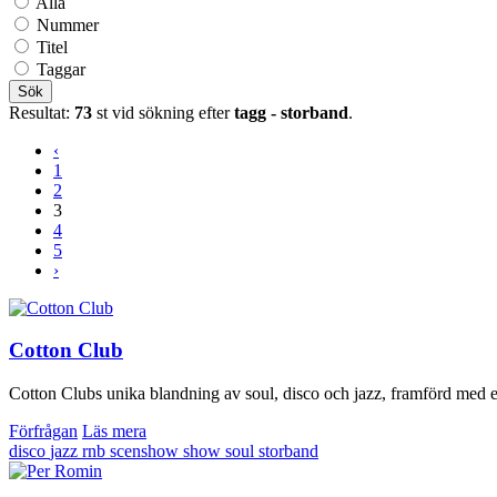
Alla
Nummer
Titel
Taggar
Sök
Resultat:
73
st vid sökning efter
tagg - storband
.
‹
1
2
3
4
5
›
Cotton Club
Cotton Clubs unika blandning av soul, disco och jazz, framförd med en
Förfrågan
Läs mera
disco
jazz
rnb
scenshow
show
soul
storband