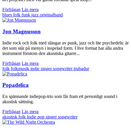
Förfrågan
Läs mera
blues
folk
funk
jazz
originalband
Jon Magnusson
Indie rock och folk med slängar av punk, jazz och lite psychedelic är
det som står på menyn i inspelad form. I live format har alla andra
instrument förutom den akustiska gitarre...
Förfrågan
Läs mera
folk
folkmusik
indie
singer songwriter
trubadur
Popadelica
En spännande indiepop-trio som får fram ett personligt sound i
akustisk sättning.
Förfrågan
Läs mera
akustisk
folk
Indie
pop
singer songwriter