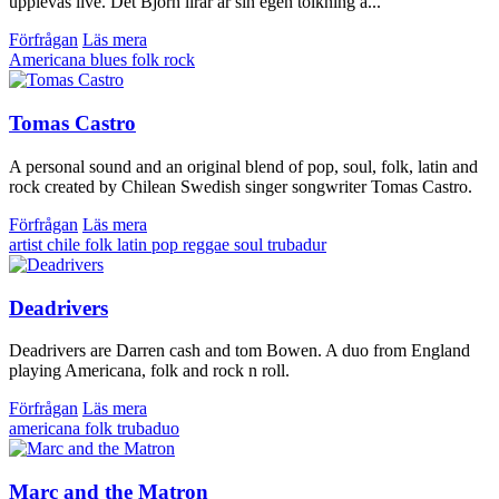
upplevas live. Det Björn lirar är sin egen tolkning a...
Förfrågan
Läs mera
Americana
blues
folk
rock
Tomas Castro
A personal sound and an original blend of pop, soul, folk, latin and
rock created by Chilean Swedish singer songwriter Tomas Castro.
Förfrågan
Läs mera
artist
chile
folk
latin
pop
reggae
soul
trubadur
Deadrivers
Deadrivers are Darren cash and tom Bowen. A duo from England
playing Americana, folk and rock n roll.
Förfrågan
Läs mera
americana
folk
trubaduo
Marc and the Matron