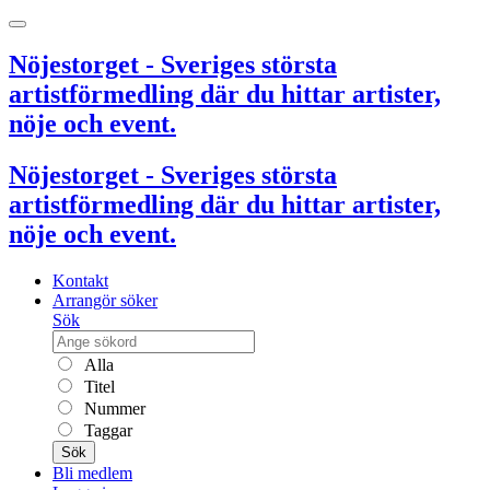
Nöjestorget - Sveriges största
artistförmedling där du hittar artister,
nöje och event.
Nöjestorget - Sveriges största
artistförmedling där du hittar artister,
nöje och event.
Kontakt
Arrangör söker
Sök
Alla
Titel
Nummer
Taggar
Sök
Bli medlem