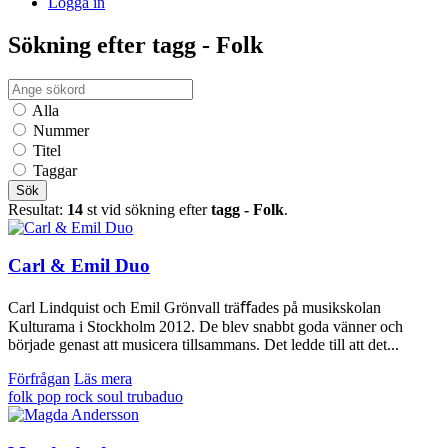
Logga in
Sökning efter tagg - Folk
Alla
Nummer
Titel
Taggar
Sök
Resultat:
14
st vid sökning efter
tagg - Folk
.
Carl & Emil Duo
Carl Lindquist och Emil Grönvall träﬀades på musikskolan
Kulturama i Stockholm 2012. De blev snabbt goda vänner och
började genast att musicera tillsammans. Det ledde till att det...
Förfrågan
Läs mera
folk
pop
rock
soul
trubaduo