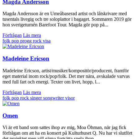
Magda Andersson
Magda Andersson är en Umeåbaserad artist och låtskrivare med
tusentals livegig och tre soloplattor i bagaget. Sommaren 2019 gör
hon sverigeturnén Barefoot Tour. Magda gör pop på...
Förfrågan
Läs mera
folk
pop
progg
rock
visa
Madeleine Ericson
Madeleine Ericson, artist/musiker/kompositör/producent, framför
eget material inom rock/pop/folk. Det mer nära, avskalade varvas
med full fart och energi. Texter om livet, hopp, l...
Förfrågan
Läs mera
folk
pop
rock
singer songwriter
visor
Omen
Vi är ett band som sattes ihop av mig, Moa Öhman, när jag fick
förfrågan om att ha en konsert på Kulturhuset Q. Nu har vi slutfört
det projektet men vill gärna fortsätta spela ihop...