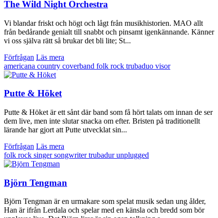
The Wild Night Orchestra
Vi blandar friskt och högt och lågt från musikhistorien. MAO allt
från bedårande genialt till snabbt och pinsamt igenkännande. Känner
vi oss själva rätt så brukar det bli lite; St...
Förfrågan
Läs mera
americana
country
coverband
folk
rock
trubaduo
visor
Putte & Höket
Putte & Höket är ett sånt där band som få hört talats om innan de ser
dem live, men inte slutar snacka om efter. Bristen på traditionellt
lärande har gjort att Putte utvecklat sin...
Förfrågan
Läs mera
folk
rock
singer songwriter
trubadur
unplugged
Björn Tengman
Björn Tengman är en urmakare som spelat musik sedan ung ålder,
Han är ifrån Lerdala och spelar med en känsla och bredd som bör