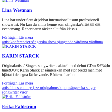
Lina Westman
Lina har under flera år jobbat internationellt som professionell
showartist. Nu kan du anlita henne som sångerska/artist till ditt
evenemang. Repertoaren täcker allt ifrån klassis...
Förfrågan
Läs mera
artist
konferencier
sångerska
show
sjungande värdinna
värdinna
KARIN STARCK
Originalartist / Singer- songwriter - aktuell med debut CD:n &#34;In
time&#34; Karin Starck är sångerskan med stor bredd men med
hjärtat i det egna låtskrivande. Rötterna har hon...
Förfrågan
Läs mera
artist
blues
country
jazz
originalmusik
pop
sångerska
singer
songwriter
visor
Erika Fahlström