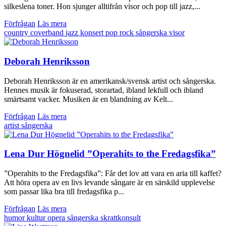
silkeslena toner. Hon sjunger alltifrån visor och pop till jazz,...
Förfrågan
Läs mera
country
coverband
jazz
konsert
pop
rock
sångerska
visor
Deborah Henriksson
Deborah Henriksson är en amerikansk/svensk artist och sångerska.
Hennes musik är fokuserad, storartad, ibland lekfull och ibland
smärtsamt vacker. Musiken är en blandning av Kelt...
Förfrågan
Läs mera
artist
sångerska
Lena Dur Högnelid ”Operahits to the Fredagsfika”
”Operahits to the Fredagsfika”: Får det lov att vara en aria till kaffet?
Att höra opera av en livs levande sångare är en särskild upplevelse
som passar lika bra till fredagsfika p...
Förfrågan
Läs mera
humor
kultur
opera
sångerska
skrattkonsult