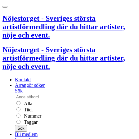
Nöjestorget - Sveriges största
artistförmedling där du hittar artister,
nöje och event.
Nöjestorget - Sveriges största
artistförmedling där du hittar artister,
nöje och event.
Kontakt
Arrangör söker
Sök
Alla
Titel
Nummer
Taggar
Sök
Bli medlem