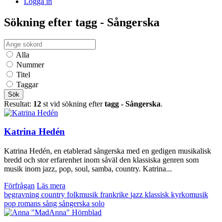
Logga in
Sökning efter tagg - Sångerska
Alla
Nummer
Titel
Taggar
Sök
Resultat:
12
st vid sökning efter
tagg - Sångerska
.
Katrina Hedén
Katrina Hedén, en etablerad sångerska med en gedigen musikalisk
bredd och stor erfarenhet inom såväl den klassiska genren som
musik inom jazz, pop, soul, samba, country. Katrina...
Förfrågan
Läs mera
begravning
country
folkmusik
frankrike
jazz
klassisk
kyrkomusik
pop
romans
sång
sångerska
solo