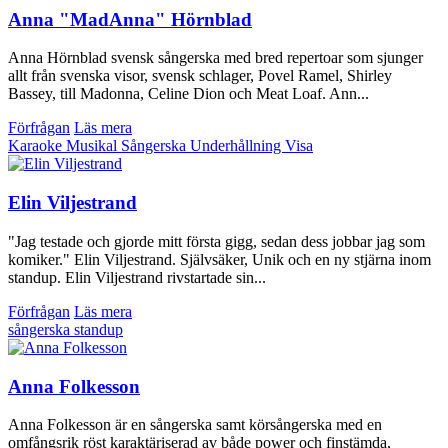
Anna "MadAnna" Hörnblad
Anna Hörnblad svensk sångerska med bred repertoar som sjunger
allt från svenska visor, svensk schlager, Povel Ramel, Shirley
Bassey, till Madonna, Celine Dion och Meat Loaf. Ann...
Förfrågan
Läs mera
Karaoke
Musikal
Sångerska
Underhållning
Visa
Elin Viljestrand
"Jag testade och gjorde mitt första gigg, sedan dess jobbar jag som
komiker." Elin Viljestrand. Självsäker, Unik och en ny stjärna inom
standup. Elin Viljestrand rivstartade sin...
Förfrågan
Läs mera
sångerska
standup
Anna Folkesson
Anna Folkesson är en sångerska samt körsångerska med en
omfångsrik röst karaktäriserad av både power och finstämda,