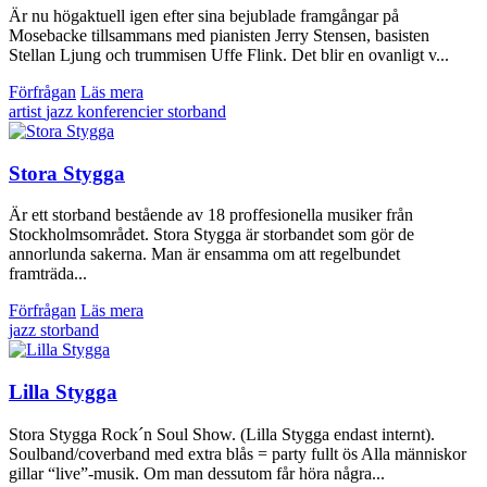
Är nu högaktuell igen efter sina bejublade framgångar på
Mosebacke tillsammans med pianisten Jerry Stensen, basisten
Stellan Ljung och trummisen Uffe Flink. Det blir en ovanligt v...
Förfrågan
Läs mera
artist
jazz
konferencier
storband
Stora Stygga
Är ett storband bestående av 18 proffesionella musiker från
Stockholmsområdet. Stora Stygga är storbandet som gör de
annorlunda sakerna. Man är ensamma om att regelbundet
framträda...
Förfrågan
Läs mera
jazz
storband
Lilla Stygga
Stora Stygga Rock´n Soul Show. (Lilla Stygga endast internt).
Soulband/coverband med extra blås = party fullt ös Alla människor
gillar “live”-musik. Om man dessutom får höra några...