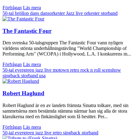
Förfrågan
Läs mera
50-tal
bröllop
dans
dansorkester
Jazz
live
orkester
storband
The Fantastic Four
Den svenska 50-talsgruppen The Fantastic Four vann nyligen
världens största underhållningstävling "World Championship of
Performing Arts" (WCOPA) i Hollywood, L.A. I konkurrens m...
Förfrågan
Läs mera
50-tal
evergreen
jazz
live
motown
retro
rock n roll
scenshow
singback
storband
usa
Robert Haglund
Robert Haglund är en av landets främsta Sinatra tolkare, med sin
sammetslena men bestämda stämma närmar han sig alla de stora
klassikerna med en finkänslighet som få besitter. Per...
Förfrågan
Läs mera
50-tal
evergreen
jazz
live
retro
singback
storband