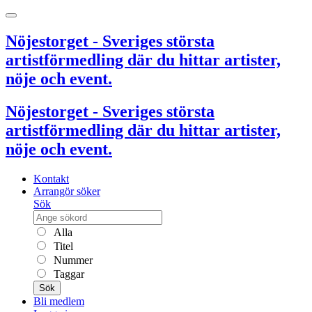
Nöjestorget - Sveriges största
artistförmedling där du hittar artister,
nöje och event.
Nöjestorget - Sveriges största
artistförmedling där du hittar artister,
nöje och event.
Kontakt
Arrangör söker
Sök
Alla
Titel
Nummer
Taggar
Sök
Bli medlem