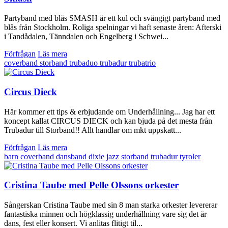
Partyband med blås SMASH är ett kul och svängigt partyband med
blås från Stockholm. Roliga spelningar vi haft senaste åren: Afterski
i Tandådalen, Tänndalen och Engelberg i Schwei...
Förfrågan
Läs mera
coverband
storband
trubaduo
trubadur
trubatrio
Circus Dieck
Här kommer ett tips & erbjudande om Underhållning... Jag har ett
koncept kallat CIRCUS DIECK och kan bjuda på det mesta från
Trubadur till Storband!! Allt handlar om mkt uppskatt...
Förfrågan
Läs mera
barn
coverband
dansband
dixie
jazz
storband
trubadur
tyroler
Cristina Taube med Pelle Olssons orkester
Sångerskan Cristina Taube med sin 8 man starka orkester levererar
fantastiska minnen och högklassig underhållning vare sig det är
dans, fest eller konsert. Vi anlitas flitigt til...