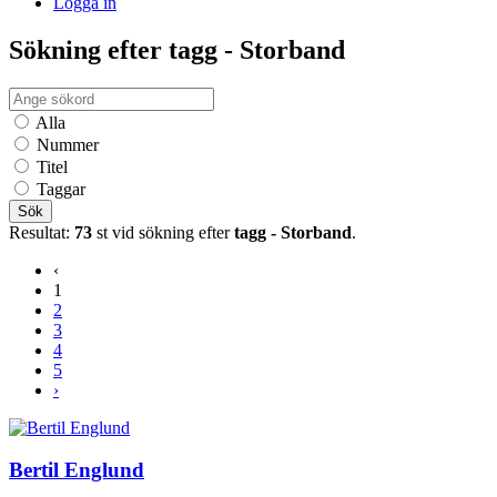
Logga in
Sökning efter tagg - Storband
Alla
Nummer
Titel
Taggar
Sök
Resultat:
73
st vid sökning efter
tagg - Storband
.
‹
1
2
3
4
5
›
Bertil Englund