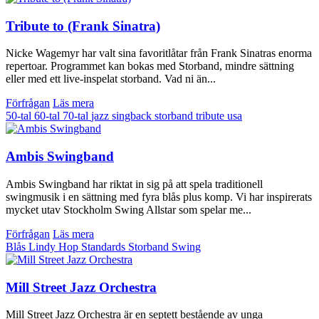
Tribute to (Frank Sinatra)
Nicke Wagemyr har valt sina favoritlåtar från Frank Sinatras enorma
repertoar. Programmet kan bokas med Storband, mindre sättning
eller med ett live-inspelat storband. Vad ni än...
Förfrågan
Läs mera
50-tal
60-tal
70-tal
jazz
singback
storband
tribute
usa
Ambis Swingband
Ambis Swingband har riktat in sig på att spela traditionell
swingmusik i en sättning med fyra blås plus komp. Vi har inspirerats
mycket utav Stockholm Swing Allstar som spelar me...
Förfrågan
Läs mera
Blås
Lindy Hop
Standards
Storband
Swing
Mill Street Jazz Orchestra
Mill Street Jazz Orchestra är en septett bestående av unga