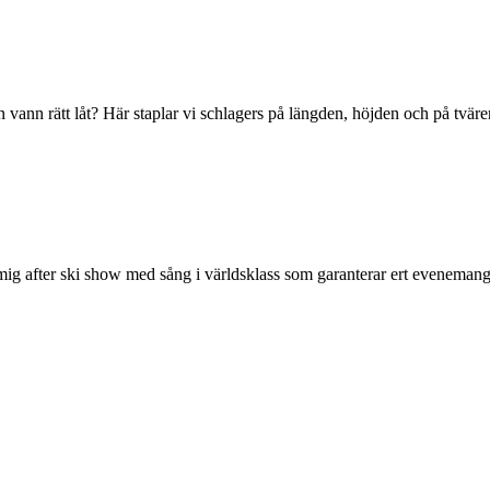
en vann rätt låt? Här staplar vi schlagers på längden, höjden och på tvär
ig after ski show med sång i världsklass som garanterar ert evenemang 