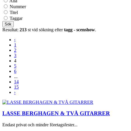
Alla
Nummer
Titel
Taggar
Sök
Resultat:
213
st vid sökning efter
tagg - scenshow
.
‹
1
2
3
4
5
6
...
14
15
›
LASSE BERGHAGEN & TVÅ GITARRER
Endast privat och mindre företagsfester...