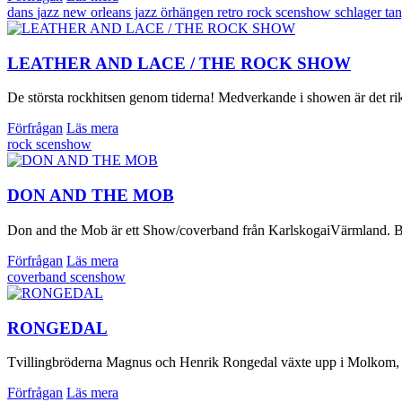
dans
jazz
new orleans jazz
örhängen
retro
rock
scenshow
schlager
ta
LEATHER AND LACE / THE ROCK SHOW
De största rockhitsen genom tiderna! Medverkande i showen är det rikti
Förfrågan
Läs mera
rock
scenshow
DON AND THE MOB
Don and the Mob är ett Show/coverband från KarlskogaiVärmland. Bandet
Förfrågan
Läs mera
coverband
scenshow
RONGEDAL
Tvillingbröderna Magnus och Henrik Rongedal växte upp i Molkom, mitt
Förfrågan
Läs mera