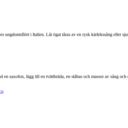
ungdomsflört i Italien. Låt ögat tåras av en rysk kärlekssång eller sju
land en saxofon, lägg till en tvättbräda, en ståbas och massor av sång oc
co