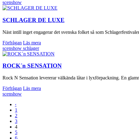
scenshow
SCHLAGER DE LUXE
Näst intill inget engagerar det svenska folket så som Schlagerfestival
Förfrågan
Läs mera
scenshow
schlager
ROCK´n SENSATION
Rock N Sensation levererar välkända låtar i lyxförpackning. En glamm
Förfrågan
Läs mera
scenshow
‹
1
2
3
4
5
6