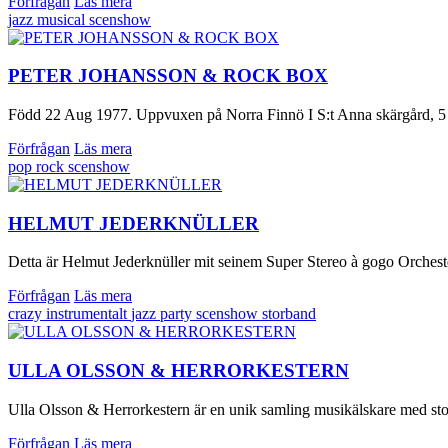
Förfrågan
Läs mera
jazz
musical
scenshow
PETER JOHANSSON & ROCK BOX
Född 22 Aug 1977. Uppvuxen på Norra Finnö I S:t Anna skärgård, 5 mi
Förfrågan
Läs mera
pop
rock
scenshow
HELMUT JEDERKNÜLLER
Detta är Helmut Jederknüller mit seinem Super Stereo à gogo Orcheste
Förfrågan
Läs mera
crazy
instrumentalt
jazz
party
scenshow
storband
ULLA OLSSON & HERRORKESTERN
Ulla Olsson & Herrorkestern är en unik samling musikälskare med stor
Förfrågan
Läs mera