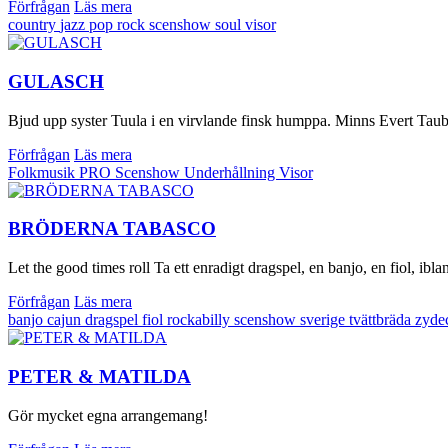
Förfrågan
Läs mera
country
jazz
pop
rock
scenshow
soul
visor
GULASCH
Bjud upp syster Tuula i en virvlande finsk humppa. Minns Evert Taubes 
Förfrågan
Läs mera
Folkmusik
PRO
Scenshow
Underhållning
Visor
BRÖDERNA TABASCO
Let the good times roll Ta ett enradigt dragspel, en banjo, en fiol, ib
Förfrågan
Läs mera
banjo
cajun
dragspel
fiol
rockabilly
scenshow
sverige
tvättbräda
zyde
PETER & MATILDA
Gör mycket egna arrangemang!