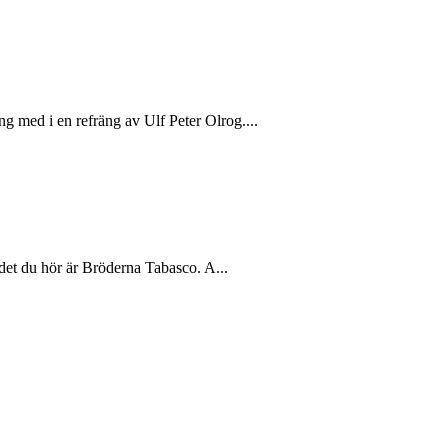
ng med i en refräng av Ulf Peter Olrog....
h det du hör är Bröderna Tabasco. A...