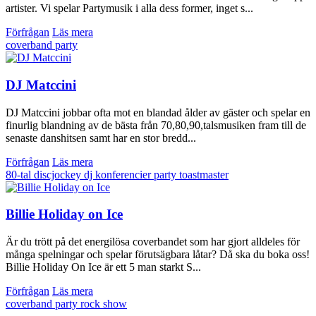
artister. Vi spelar Partymusik i alla dess former, inget s...
Förfrågan
Läs mera
coverband
party
DJ Matccini
DJ Matccini jobbar ofta mot en blandad ålder av gäster och spelar en
finurlig blandning av de bästa från 70,80,90,talsmusiken fram till de
senaste danshitsen samt har en stor bredd...
Förfrågan
Läs mera
80-tal
discjockey
dj
konferencier
party
toastmaster
Billie Holiday on Ice
Är du trött på det energilösa coverbandet som har gjort alldeles för
många spelningar och spelar förutsägbara låtar? Då ska du boka oss!
Billie Holiday On Ice är ett 5 man starkt S...
Förfrågan
Läs mera
coverband
party
rock
show