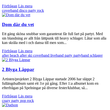
Förfrågan
Läs mera
coverband
disco
party
rock
Dom där du vet
Ett gäng sköna snubbar som garanterat får full fart på partyt. Med
sin blandning av allt från lättpunk till heavy schlager. Låtar som alla
kan skråla med i och dansa till men som...
Förfrågan
Läs mera
after beach
after ski
coverband
liveband
party
partyband
schlager
2 Blyga Läppar
Artisten/projektet 2 Blyga Läppar startade 2006 har släppt 2
fullängdsalbum samt ett 3:e på gång. Efter 1:a albumet kom en
efterfrågan på Spelningar på diverse fester/klubbar, så...
Förfrågan
Läs mera
crazy
party
pop
rock