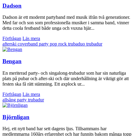
Dadson
Dadson är ett modernt partyband med musik ifrån två generationer.
Med far och son som professionella musiker i samma band, vinner
detta coola festband både unga och vuxna hjär...
Förfrågan
Läs mera
afterski
coverband
party
pop
rock
trubaduo
trubadur
Bengan
En meriterad party- och singalong-trubadur som har sin naturliga
plats på pubar och after-ski och där underhållning är viktigt gör att
festen ska få rätt stämning. Ett axplock ur...
Förfrågan
Läs mera
allsång
party
trubadur
Björnligan
Hej, ett nytt band har sett dagens ljus. Tillsammans har
medlemmarna 160års erfarenhet och har funnits bakom många topp