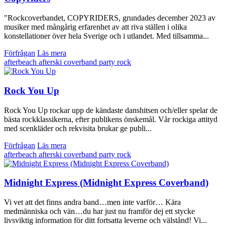
"Rockcoverbandet, COPYRIDERS, grundades december 2023 av
musiker med mångårig erfarenhet av att riva ställen i olika
konstellationer över hela Sverige och i utlandet. Med tillsamma...
Förfrågan
Läs mera
afterbeach
afterski
coverband
party
rock
Rock You Up
Rock You Up rockar upp de kändaste danshitsen och/eller spelar de
bästa rockklassikerna, efter publikens önskemål. Vår rockiga attityd
med scenkläder och rekvisita brukar ge publi...
Förfrågan
Läs mera
afterbeach
afterski
coverband
party
rock
Midnight Express (Midnight Express Coverband)
Vi vet att det finns andra band…men inte varför… Kära
medmänniska och vän…du har just nu framför dej ett stycke
livsviktig information för ditt fortsatta leverne och välstånd! Vi...