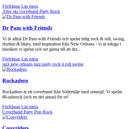
Förfrågan
Läs mera
After ski
coverband
Party
Rock
Dr Pam with Friends
Vi är alltså Dr Pam with Friends och spelar tidig rock & roll, swing,
rhythm & blues, med inspiration från New Orleans - vi är tokiga i
musiken vi spelar och ser gärna till att det...
Förfrågan
Läs mera
jazz
new orleans jazz
party
rock n roll
swing
Rockadero
Rockadero är ett coverband från Södertälje med omnejd. Vi spelar
80-talsrock (och en del annat) för er!
Förfrågan
Läs mera
Coverband
Party
Pop
Rock
Copyriders