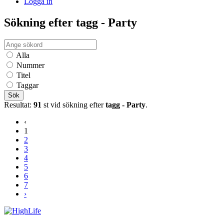
Logga in
Sökning efter tagg - Party
Alla
Nummer
Titel
Taggar
Sök
Resultat:
91
st vid sökning efter
tagg - Party
.
‹
1
2
3
4
5
6
7
›