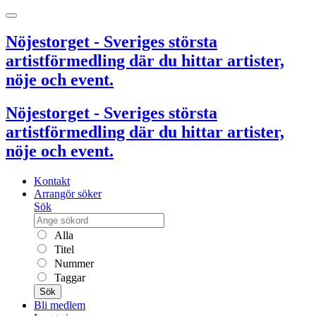
Nöjestorget - Sveriges största
artistförmedling där du hittar artister,
nöje och event.
Nöjestorget - Sveriges största
artistförmedling där du hittar artister,
nöje och event.
Kontakt
Arrangör söker
Sök
Alla
Titel
Nummer
Taggar
Sök
Bli medlem