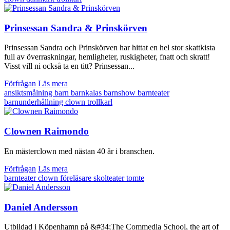
Prinsessan Sandra & Prinskörven
Prinsessan Sandra och Prinskörven har hittat en hel stor skattkista
full av överraskningar, hemligheter, ruskigheter, fnatt och skratt!
Visst vill ni också ta en titt? Prinsessan...
Förfrågan
Läs mera
ansiktsmålning
barn
barnkalas
barnshow
barnteater
barnunderhållning
clown
trollkarl
Clownen Raimondo
En mästerclown med nästan 40 år i branschen.
Förfrågan
Läs mera
barnteater
clown
föreläsare
skolteater
tomte
Daniel Andersson
Utbildad i Köpenhamn på &#34;The Commedia School, the art of