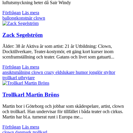
luftutsmyckning heter då Sair Windy
Förfrågan
Läs mera
ballongkonstnär
clown
Zack Segelström
Ålder: 38 år Aktiva år som artist: 21 år Utbildning: Clown,
Docktillverkare, Teater-kostymör, ett gäng kort kurser inom
scenframställning och teater. Gatans och livet som gatuarti...
Förfrågan
Läs mera
ansiktsmålning
clown
crazy
eldslukare
humor
jonglör
styltor
trollkarl
utbrytare
Trollkarl Martin Bröns
Martin bor i Göteborg och jobbar som skådespelare, artist, clown
och trollkarl. Han undervisar för tillfället i båda teater och cirkus.
Martin har bl.a. turnerat runt i Europa me...
Förfrågan
Läs mera
clown
danmark
trollkarl