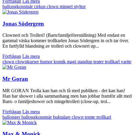
Förfrågan
Läs mera
ballongkonstnär
cirkus
clown
mingel
styltor
Jonas Södergren
Clowneri och Trolleri! (Barn/familjeföreställning) Med endast en
gammal väska kommer trollkarlen Jonas Södergren in och tar över.
En fartfylld blandning av trolleri och clowneri up...
Förfrågan
Läs mera
clown
clownkurser
humor
komik
magi
standup
teater
trollkarl
varite
Mr Goran
MR GORAN Trolla kan han och få med publiken - det kan han!
Han har shower i alla sammanhang men han jobbar framför allt med
Barn- o familjeshower och mingeltrolleri (close-up, trol...
Förfrågan
Läs mera
ballonger
ballongkonstnär
buktalare
clown
tomte
trollkarl
Max & Monick