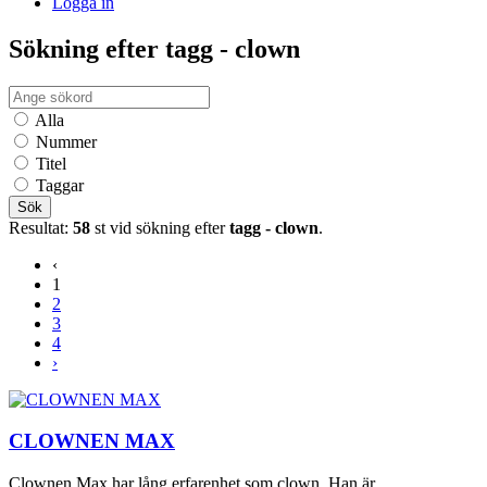
Logga in
Sökning efter tagg - clown
Alla
Nummer
Titel
Taggar
Sök
Resultat:
58
st vid sökning efter
tagg - clown
.
‹
1
2
3
4
›
CLOWNEN MAX
Clownen Max har lång erfarenhet som clown. Han är