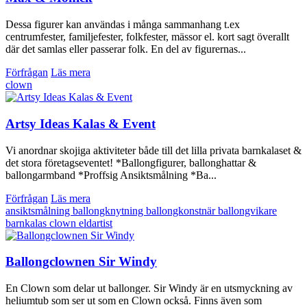
Dessa figurer kan användas i många sammanhang t.ex
centrumfester, familjefester, folkfester, mässor el. kort sagt överallt
där det samlas eller passerar folk. En del av figurernas...
Förfrågan
Läs mera
clown
Artsy Ideas Kalas & Event
Vi anordnar skojiga aktiviteter både till det lilla privata barnkalaset &
det stora företagseventet! *Ballongfigurer, ballonghattar &
ballongarmband *Proffsig Ansiktsmålning *Ba...
Förfrågan
Läs mera
ansiktsmålning
ballongknytning
ballongkonstnär
ballongvikare
barnkalas
clown
eldartist
Ballongclownen Sir Windy
En Clown som delar ut ballonger. Sir Windy är en utsmyckning av
heliumtub som ser ut som en Clown också. Finns även som