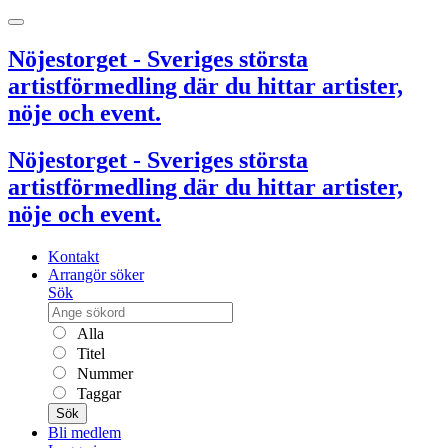
Nöjestorget - Sveriges största
artistförmedling där du hittar artister,
nöje och event.
Nöjestorget - Sveriges största
artistförmedling där du hittar artister,
nöje och event.
Kontakt
Arrangör söker
Sök
Alla
Titel
Nummer
Taggar
Sök
Bli medlem