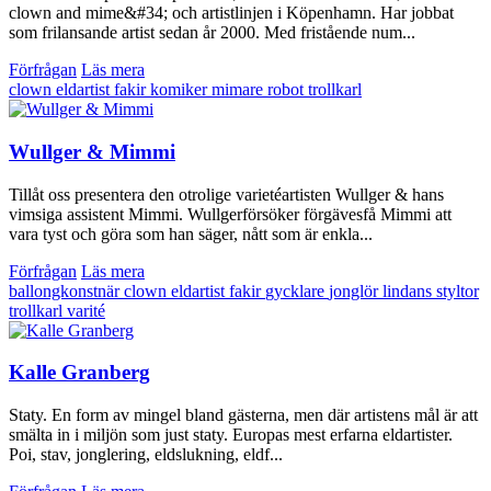
clown and mime&#34; och artistlinjen i Köpenhamn. Har jobbat
som frilansande artist sedan år 2000. Med fristående num...
Förfrågan
Läs mera
clown
eldartist
fakir
komiker
mimare
robot
trollkarl
Wullger & Mimmi
Tillåt oss presentera den otrolige varietéartisten Wullger & hans
vimsiga assistent Mimmi. Wullgerförsöker förgävesfå Mimmi att
vara tyst och göra som han säger, nått som är enkla...
Förfrågan
Läs mera
ballongkonstnär
clown
eldartist
fakir
gycklare
jonglör
lindans
styltor
trollkarl
varité
Kalle Granberg
Staty. En form av mingel bland gästerna, men där artistens mål är att
smälta in i miljön som just staty. Europas mest erfarna eldartister.
Poi, stav, jonglering, eldslukning, eldf...